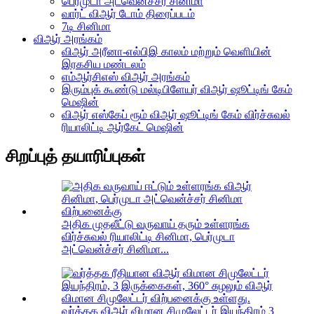
பெர்முடா அட்வென்ச்சர் சினிமா
வார்ட் விஆர் டோம் திரைப்படம்
7டி சினிமா
விஆர் அரங்கம்
விஆர் அரீனா-எல்பிஇ காலம் மற்றும் வெளியின்
இரகசிய மண்டலம்
எம்ஆர்சிஎஸ் விஆர் அரங்கம்
இரும்புக் கூண்டு மல்டிபிளேயர் விஆர் ஷூட்டிங் கேம்
மெஷின்
விஆர் எஸ்கேப் ரூம் விஆர் ஷூட்டிங் கேம் விர்ச்சுவல்
ரியாலிட்டி ஆர்கேட் மெஷின்
சிறப்புத் தயாரிப்புகள்
அதிக முதலீட்டு வருவாய் தரும் உள்ளரங்க
விர்ச்சுவல் ரியாலிட்டி சினிமா, பெர்முடா
அட்வென்ச்சர் சினிமா...
வர்த்தக விஆர் விமான சிமுலேட்டர் இயந்திரம் 3