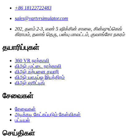
+86 18122722483
sales@vartvrsimulator.com
202, தளம் 2-3, எண் 5 ஷிக்சின் சாலை, சின்ஷுய்கெங்
கிராமம், தலாங் தெரு, பன்யு மாவட்டம், குவாங்சோ நகரம்
தயாரிப்புகள்
360 VR நாற்காலி
விஆர் முட்டை நாற்காலி
விஆர் கற்பனை சவாரி
விஆர் யுஎஃப்ஓ இயந்திரம்
விஆர் ஷூட்டிங்
சேவைகள்
சேவைகள்
அடிக்கடி கேட்கப்படும் கேள்விகள்
பட்டியல்
செய்திகள்