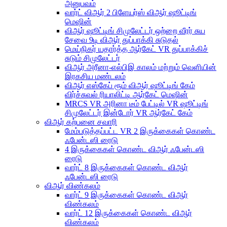
அனுபவம்
வார்ட் விஆர் 2 பிளேயர்ஸ் விஆர் ஷூட்டிங்
மெஷின்
விஆர் ஷூட்டிங் சிமுலேட்டர் ஒற்றை வீரர் சுய
சேவை 9டி விஆர் துப்பாக்கி சுடுதல்
மெய்நிகர் யதார்த்த ஆர்கேட் VR துப்பாக்கிச்
சுடும் சிமுலேட்டர்
விஆர் அரீனா-எல்பிஇ காலம் மற்றும் வெளியின்
இரகசிய மண்டலம்
விஆர் எஸ்கேப் ரூம் விஆர் ஷூட்டிங் கேம்
விர்ச்சுவல் ரியாலிட்டி ஆர்கேட் மெஷின்
MRCS VR அரினா டீம் பேட்டில் VR ஷூட்டிங்
சிமுலேட்டர் இன்டோர் VR ஆர்கேட் கேம்
விஆர் கற்பனை சவாரி
மேம்படுத்தப்பட்ட VR 2 இருக்கைகள் கொண்ட
ஃபேன்டஸி ரைடு
4 இருக்கைகள் கொண்ட விஆர் ஃபேன்டஸி
ரைடு
வார்ட் 8 இருக்கைகள் கொண்ட விஆர்
ஃபேன்டஸி ரைடு
விஆர் விண்கலம்
வார்ட் 9 இருக்கைகள் கொண்ட விஆர்
விண்கலம்
வார்ட் 12 இருக்கைகள் கொண்ட விஆர்
விண்கலம்