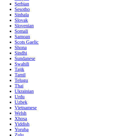
Serbian
Sesotho
Sinhala
Slovak
Slovenian
Somali
Samoan
Scots Gaelic
Shona
Sindhi
Sundanese
Swahili
Tajik
Tamil
Telugu
Thai
Ukrainian
Urdu
Uzbek
Vietnamese
Welsh
Xhosa
Yiddish
Yoruba
Zulu