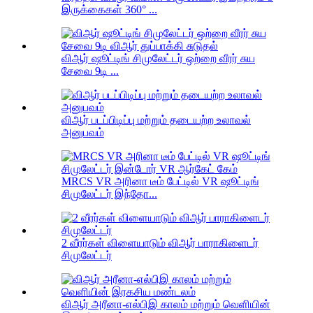
இருக்கைகள் 360° ...
விஆர் ஷூட்டிங் சிமுலேட்டர் ஒற்றை வீரர் சுய
சேவை 9டி ...
விஆர் படப்பிடிப்பு மற்றும் தடையற்ற உலாவல்
அனுபவம்
MRCS VR அரினா டீம் பேட்டில் VR ஷூட்டிங்
சிமுலேட்டர் இந்தோ...
2 வீரர்கள் விளையாடும் விஆர் பாராகிளைடர்
சிமுலேட்டர்
விஆர் அரீனா-எல்பிஇ காலம் மற்றும் வெளியின்