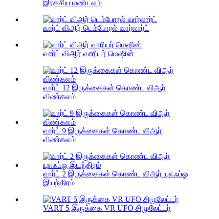
இரகசிய மண்டலம்
வார்ட் விஆர் டெம்போரல் வார்லார்ட்
வார்ட் விஆர் வாரியர் மெஷின்
வார்ட் 12 இருக்கைகள் கொண்ட விஆர்
விண்கலம்
வார்ட் 9 இருக்கைகள் கொண்ட விஆர்
விண்கலம்
வார்ட் 2 இருக்கைகள் கொண்ட விஆர் யுஎஃப்ஓ
இயந்திரம்
VART 5 இருக்கை VR UFO சிமுலேட்டர்