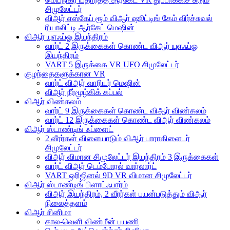
சிமுலேட்டர்
விஆர் எஸ்கேப் ரூம் விஆர் ஷூட்டிங் கேம் விர்ச்சுவல்
ரியாலிட்டி ஆர்கேட் மெஷின்
விஆர் யுஎஃப்ஓ இயந்திரம்
வார்ட் 2 இருக்கைகள் கொண்ட விஆர் யுஎஃப்ஓ
இயந்திரம்
VART 5 இருக்கை VR UFO சிமுலேட்டர்
குழந்தைகளுக்கான VR
வார்ட் விஆர் வாரியர் மெஷின்
விஆர் நீர்மூழ்கிக் கப்பல்
விஆர் விண்கலம்
வார்ட் 9 இருக்கைகள் கொண்ட விஆர் விண்கலம்
வார்ட் 12 இருக்கைகள் கொண்ட விஆர் விண்கலம்
விஆர் ஸ்டாண்டிங் ஃப்ளைட்
2 வீரர்கள் விளையாடும் விஆர் பாராகிளைடர்
சிமுலேட்டர்
விஆர் விமான சிமுலேட்டர் இயந்திரம் 3 இருக்கைகள்
வார்ட் விஆர் டெம்போரல் வார்லார்ட்
VART ஒரிஜினல் 9D VR விமான சிமுலேட்டர்
விஆர் ஸ்டாண்டிங் பிளாட்ஃபார்ம்
விஆர் இயந்திரம், 2 வீரர்கள் பயன்படுத்தும் விஆர்
நிலைத்தளம்
விஆர் சினிமா
கால-வெளி விண்மீன் பயணி