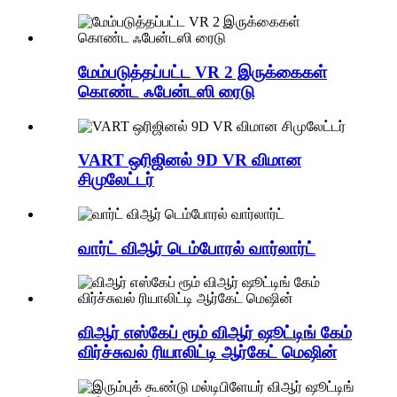
மேம்படுத்தப்பட்ட VR 2 இருக்கைகள்
கொண்ட ஃபேன்டஸி ரைடு
VART ஒரிஜினல் 9D VR விமான
சிமுலேட்டர்
வார்ட் விஆர் டெம்போரல் வார்லார்ட்
விஆர் எஸ்கேப் ரூம் விஆர் ஷூட்டிங் கேம்
விர்ச்சுவல் ரியாலிட்டி ஆர்கேட் மெஷின்