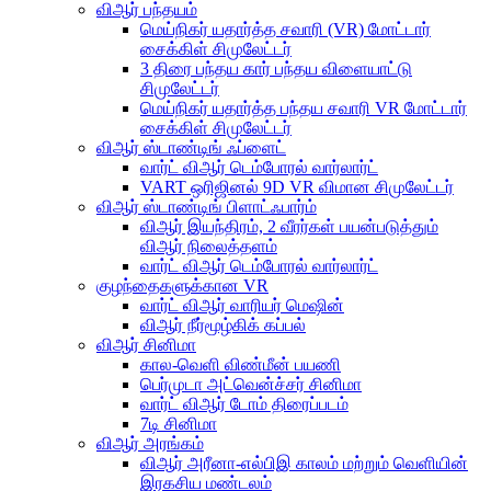
விஆர் பந்தயம்
மெய்நிகர் யதார்த்த சவாரி (VR) மோட்டார்
சைக்கிள் சிமுலேட்டர்
3 திரை பந்தய கார் பந்தய விளையாட்டு
சிமுலேட்டர்
மெய்நிகர் யதார்த்த பந்தய சவாரி VR மோட்டார்
சைக்கிள் சிமுலேட்டர்
விஆர் ஸ்டாண்டிங் ஃப்ளைட்
வார்ட் விஆர் டெம்போரல் வார்லார்ட்
VART ஒரிஜினல் 9D VR விமான சிமுலேட்டர்
விஆர் ஸ்டாண்டிங் பிளாட்ஃபார்ம்
விஆர் இயந்திரம், 2 வீரர்கள் பயன்படுத்தும்
விஆர் நிலைத்தளம்
வார்ட் விஆர் டெம்போரல் வார்லார்ட்
குழந்தைகளுக்கான VR
வார்ட் விஆர் வாரியர் மெஷின்
விஆர் நீர்மூழ்கிக் கப்பல்
விஆர் சினிமா
கால-வெளி விண்மீன் பயணி
பெர்முடா அட்வென்ச்சர் சினிமா
வார்ட் விஆர் டோம் திரைப்படம்
7டி சினிமா
விஆர் அரங்கம்
விஆர் அரீனா-எல்பிஇ காலம் மற்றும் வெளியின்
இரகசிய மண்டலம்