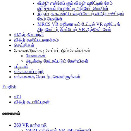
விஆர் எஸ்கேப் ரூம் விஆர் ஷூட்டிங் கேம்
விர்ச்சுவல் ரியாலிட்டி ஆர்கேட் மெஷின்
இரும்புக் கூண்டு மல்டிபிளேயர் விஆர் ஷூட்டிங்
கேம் மெஷின்
MRCS VR அரினா டீம் பேட்டில் VR ஷூட்டிங்
சிமுலேட்டர் இன்டோர் VR ஆர்கேட் கேம்
விஆர் தீம் பார்க்
விஆர் தனிப்பயனாக்கம்
செய்திகள்
சேவை/அடிக்கடி கேட்கப்படும் கேள்விகள்
சேவைகள்
அடிக்கடி கேட்கப்படும் கேள்விகள்
பட்டியல்
எங்களைப் பற்றி
எங்களைத் தொடர்பு கொள்ளுங்கள்
English
வீடு
விஆர் தயாரிப்புகள்
வகைகள்
360 VR நாற்காலி
VART ஒரிஜினல் VR 360 நாற்காலி