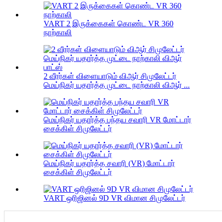
VART 2 இருக்கைகள் கொண்ட VR 360
நாற்காலி
2 வீரர்கள் விளையாடும் விஆர் சிமுலேட்டர்
மெய்நிகர் யதார்த்த முட்டை நாற்காலி விஆர் ...
மெய்நிகர் யதார்த்த பந்தய சவாரி VR மோட்டார்
சைக்கிள் சிமுலேட்டர்
மெய்நிகர் யதார்த்த சவாரி (VR) மோட்டார்
சைக்கிள் சிமுலேட்டர்
VART ஒரிஜினல் 9D VR விமான சிமுலேட்டர்