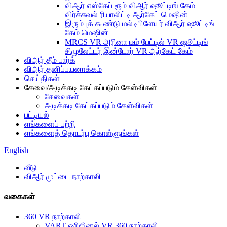
விஆர் எஸ்கேப் ரூம் விஆர் ஷூட்டிங் கேம்
விர்ச்சுவல் ரியாலிட்டி ஆர்கேட் மெஷின்
இரும்புக் கூண்டு மல்டிபிளேயர் விஆர் ஷூட்டிங்
கேம் மெஷின்
MRCS VR அரினா டீம் பேட்டில் VR ஷூட்டிங்
சிமுலேட்டர் இன்டோர் VR ஆர்கேட் கேம்
விஆர் தீம் பார்க்
விஆர் தனிப்பயனாக்கம்
செய்திகள்
சேவை/அடிக்கடி கேட்கப்படும் கேள்விகள்
சேவைகள்
அடிக்கடி கேட்கப்படும் கேள்விகள்
பட்டியல்
எங்களைப் பற்றி
எங்களைத் தொடர்பு கொள்ளுங்கள்
English
வீடு
விஆர் முட்டை நாற்காலி
வகைகள்
360 VR நாற்காலி
VART ஒரிஜினல் VR 360 நாற்காலி