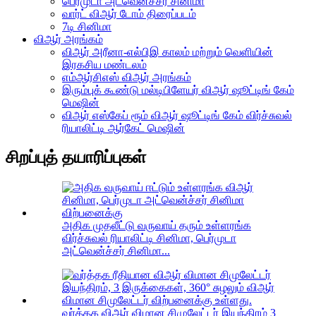
பெர்முடா அட்வென்ச்சர் சினிமா
வார்ட் விஆர் டோம் திரைப்படம்
7டி சினிமா
விஆர் அரங்கம்
விஆர் அரீனா-எல்பிஇ காலம் மற்றும் வெளியின்
இரகசிய மண்டலம்
எம்ஆர்சிஎஸ் விஆர் அரங்கம்
இரும்புக் கூண்டு மல்டிபிளேயர் விஆர் ஷூட்டிங் கேம்
மெஷின்
விஆர் எஸ்கேப் ரூம் விஆர் ஷூட்டிங் கேம் விர்ச்சுவல்
ரியாலிட்டி ஆர்கேட் மெஷின்
சிறப்புத் தயாரிப்புகள்
அதிக முதலீட்டு வருவாய் தரும் உள்ளரங்க
விர்ச்சுவல் ரியாலிட்டி சினிமா, பெர்முடா
அட்வென்ச்சர் சினிமா...
வர்த்தக விஆர் விமான சிமுலேட்டர் இயந்திரம் 3