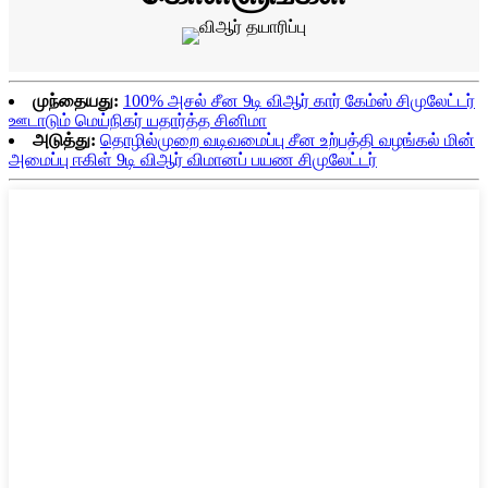
முந்தையது:
100% அசல் சீன 9டி விஆர் கார் கேம்ஸ் சிமுலேட்டர்
ஊடாடும் மெய்நிகர் யதார்த்த சினிமா
அடுத்து:
தொழில்முறை வடிவமைப்பு சீன உற்பத்தி வழங்கல் மின்
அமைப்பு ஈகிள் 9டி விஆர் விமானப் பயண சிமுலேட்டர்