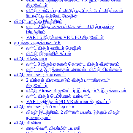
சிமுலேட்டர்
விஆர் எஸ்கேப் ரூம் விஆர் ஷூட்டிங் கேம் விர்ச்சுவல்
ரியாலிட்டி ஆர்கேட் மெஷின்
விஆர் யுஎஃப்ஓ இயந்திரம்
வார்ட் 2 இருக்கைகள் கொண்ட விஆர் யுஎஃப்ஓ
இயந்திரம்
VART 5 இருக்கை VR UFO சிமுலேட்டர்
குழந்தைகளுக்கான VR
வார்ட் விஆர் வாரியர் மெஷின்
விஆர் நீர்மூழ்கிக் கப்பல்
விஆர் விண்கலம்
வார்ட் 9 இருக்கைகள் கொண்ட விஆர் விண்கலம்
வார்ட் 12 இருக்கைகள் கொண்ட விஆர் விண்கலம்
விஆர் ஸ்டாண்டிங் ஃப்ளைட்
2 வீரர்கள் விளையாடும் விஆர் பாராகிளைடர்
சிமுலேட்டர்
விஆர் விமான சிமுலேட்டர் இயந்திரம் 3 இருக்கைகள்
வார்ட் விஆர் டெம்போரல் வார்லார்ட்
VART ஒரிஜினல் 9D VR விமான சிமுலேட்டர்
விஆர் ஸ்டாண்டிங் பிளாட்ஃபார்ம்
விஆர் இயந்திரம், 2 வீரர்கள் பயன்படுத்தும் விஆர்
நிலைத்தளம்
விஆர் சினிமா
கால-வெளி விண்மீன் பயணி