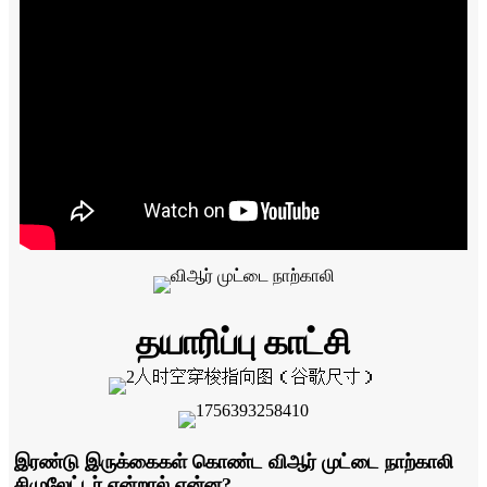
தயாரிப்பு காட்சி
இரண்டு இருக்கைகள் கொண்ட விஆர் முட்டை நாற்காலி
சிமுலேட்டர் என்றால் என்ன?