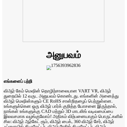
அனுபவம்
எங்களைப் பற்றி
விஆர் கேம் மெஷின் தொழிற்சாலையான VART VR, விஆர்
துறையில் 12 வருட அனுபவம் கொண்டது. எங்களின் அனைத்து
விஆர் மெஷின்களும் CE RoHS சான்றிதழைப் பெற்றுள்ளன.
உங்களுக்கென ஒரு விஆர் பார்க் குறித்த யோசனை இருந்தால்,
நாங்கள் உங்களுக்கு CAD மற்றும் 3D மாடலிங் வடிவமைப்பை
இலவசமாக வழங்குவோம்! அதிகம் விற்பனையாகும் பொருட்களில்
சில: விஆர் ஆர்கேட் ரூம், விஆர் பைக், 360 விஆர் சேர், விஆர்
ஃப்ளையிங் சிமுலேட்டர், விஆர் ரேசிங் சிமுலேட்டர், விஆர்