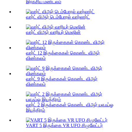
இரகசிய மண்டலம்
வார்ட் விஆர் டெம்போரல் வார்லார்ட்
வார்ட் விஆர் வாரியர் மெஷின்
வார்ட் 12 இருக்கைகள் கொண்ட விஆர்
விண்கலம்
வார்ட் 9 இருக்கைகள் கொண்ட விஆர்
விண்கலம்
வார்ட் 2 இருக்கைகள் கொண்ட விஆர் யுஎஃப்ஓ
இயந்திரம்
VART 5 இருக்கை VR UFO சிமுலேட்டர்