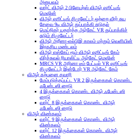
அனுபவம்
வார்ட் விஆர் 2 பிளேயர்ஸ் விஆர் ஷூட்டிங்
மெஷின்
விஆர் ஷூட்டிங் சிமுலேட்டர் ஒற்றை வீரர் சுய
சேவை 9டி விஆர் துப்பாக்கி சுடுதல்
மெய்நிகர் யதார்த்த ஆர்கேட் VR துப்பாக்கிச்
சுடும் சிமுலேட்டர்
விஆர் அரீனா-எல்பிஇ காலம் மற்றும் வெளியின்
இரகசிய மண்டலம்
விஆர் எஸ்கேப் ரூம் விஆர் ஷூட்டிங் கேம்
விர்ச்சுவல் ரியாலிட்டி ஆர்கேட் மெஷின்
MRCS VR அரினா டீம் பேட்டில் VR ஷூட்டிங்
சிமுலேட்டர் இன்டோர் VR ஆர்கேட் கேம்
விஆர் கற்பனை சவாரி
மேம்படுத்தப்பட்ட VR 2 இருக்கைகள் கொண்ட
ஃபேன்டஸி ரைடு
4 இருக்கைகள் கொண்ட விஆர் ஃபேன்டஸி
ரைடு
வார்ட் 8 இருக்கைகள் கொண்ட விஆர்
ஃபேன்டஸி ரைடு
விஆர் விண்கலம்
வார்ட் 9 இருக்கைகள் கொண்ட விஆர்
விண்கலம்
வார்ட் 12 இருக்கைகள் கொண்ட விஆர்
விண்கலம்