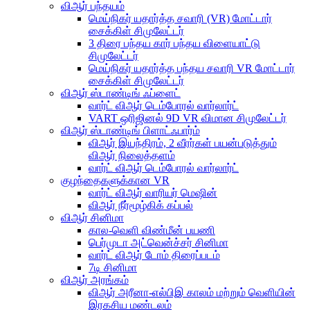
விஆர் பந்தயம்
மெய்நிகர் யதார்த்த சவாரி (VR) மோட்டார்
சைக்கிள் சிமுலேட்டர்
3 திரை பந்தய கார் பந்தய விளையாட்டு
சிமுலேட்டர்
மெய்நிகர் யதார்த்த பந்தய சவாரி VR மோட்டார்
சைக்கிள் சிமுலேட்டர்
விஆர் ஸ்டாண்டிங் ஃப்ளைட்
வார்ட் விஆர் டெம்போரல் வார்லார்ட்
VART ஒரிஜினல் 9D VR விமான சிமுலேட்டர்
விஆர் ஸ்டாண்டிங் பிளாட்ஃபார்ம்
விஆர் இயந்திரம், 2 வீரர்கள் பயன்படுத்தும்
விஆர் நிலைத்தளம்
வார்ட் விஆர் டெம்போரல் வார்லார்ட்
குழந்தைகளுக்கான VR
வார்ட் விஆர் வாரியர் மெஷின்
விஆர் நீர்மூழ்கிக் கப்பல்
விஆர் சினிமா
கால-வெளி விண்மீன் பயணி
பெர்முடா அட்வென்ச்சர் சினிமா
வார்ட் விஆர் டோம் திரைப்படம்
7டி சினிமா
விஆர் அரங்கம்
விஆர் அரீனா-எல்பிஇ காலம் மற்றும் வெளியின்
இரகசிய மண்டலம்