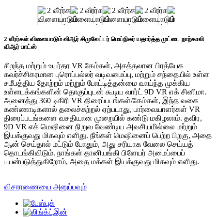
2 வீரர்கள் விளையாடும் விஆர் சிமுலேட்டர் மெய்நிகர் யதார்த்த முட்டை நாற்காலி
விஆர் பாட்ஸ்
சிறந்த மற்றும் உயர்தர VR கேம்கள், அசத்தலான பிரத்யேக
கவர்ச்சிகரமான புரொப்பல்லர் வடிவமைப்பு, மற்றும் சந்தையில் உள்ள
சமீபத்திய தோற்றம் மற்றும் போட்டித்தன்மை வாய்ந்த முக்கிய
உள்ளடக்கங்களின் தொகுப்புடன் கூடிய வார்ட் 9D VR எக் சினிமா.
அனைத்து 360 டிகிரி VR திரைப்படங்கள்/கேம்கள், இந்த வகை
கண்ணாடிகளால் தலைச்சுற்றல் ஏற்படாது, பார்வையாளர்கள் VR
திரைப்படங்களை வசதியான முறையில் கண்டு மகிழலாம். தவிர,
9D VR எக் மெஷினை நிறுவ வேண்டிய அவசியமில்லை மற்றும்
இயக்குவது மிகவும் எளிது. நீங்கள் மெஷினைப் பெற்ற பிறகு, அதை
ஆன் செய்தால் மட்டும் போதும், அது சரியாக வேலை செய்யத்
தொடங்கிவிடும். நாங்கள் தானியங்கி பிளேயர் அமைப்பைப்
பயன்படுத்துகிறோம், அதை மக்கள் இயக்குவது மிகவும் எளிது.
விசாரணையை அனுப்பவும்