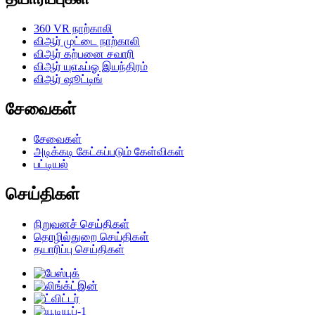
360 VR நாற்காலி
விஆர் முட்டை நாற்காலி
விஆர் கற்பனை சவாரி
விஆர் யுஎஃப்ஓ இயந்திரம்
விஆர் ஷூட்டிங்
சேவைகள்
சேவைகள்
அடிக்கடி கேட்கப்படும் கேள்விகள்
பட்டியல்
செய்திகள்
நிறுவனச் செய்திகள்
தொழில்துறை செய்திகள்
தயாரிப்பு செய்திகள்