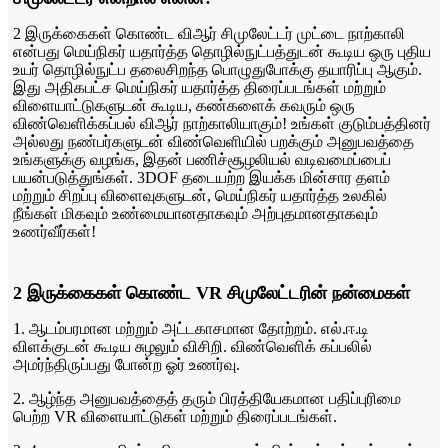
2 இருக்கைகள் கொண்ட விஆர் சிமுலேட்டர் முட்டை நாற்காலி
என்பது மெய்நிகர் யதார்த்த தொழில்நுட்பத்துடன் கூடிய ஒரு புதிய
உயர் தொழில்நுட்ப தலைசிறந்த பொழுதுபோக்கு தயாரிப்பு ஆகும்.
இது அதிகபட்ச மெய்நிகர் யதார்த்த திரைப்படங்கள் மற்றும்
விளையாட்டுகளுடன் கூடிய, கண்களைக் கவரும் ஒரு
விண்வெளிக்கப்பல் விஆர் நாற்காலியாகும்! உங்கள் குடும்பத்தினர்
அல்லது நண்பர்களுடன் விண்வெளியில் பறக்கும் அனுபவத்தை
உங்களுக்கு வழங்க, இதன் பணிச்சூழலியல் வடிவமைப்பைப்
பயன்படுத்துங்கள். 3DOF தடையற்ற இயக்க மின்சார தளம்
மற்றும் சிறப்பு விளைவுகளுடன், மெய்நிகர் யதார்த்த உலகில்
நீங்கள் மிகவும் உண்மையானதாகவும் அற்புதமானதாகவும்
உணர்வீர்கள்!
2 இருக்கைகள் கொண்ட VR சிமுலேட்டரின் நன்மைகள்
1. ஆடம்பரமான மற்றும் அட்டகாசமான தோற்றம். எல்.ஈ.டி
விளக்குடன் கூடிய சுழலும் விசிறி. விண்வெளிக் கப்பலில்
அமர்ந்திருப்பது போன்ற ஓர் உணர்வு.
2. ஆழ்ந்த அனுபவத்தைத் தரும் பிரத்தியேகமான பதிப்புரிமை
பெற்ற VR விளையாட்டுகள் மற்றும் திரைப்படங்கள்.