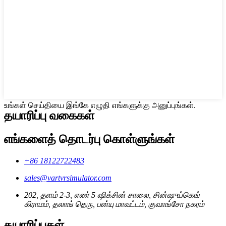
உங்கள் செய்தியை இங்கே எழுதி எங்களுக்கு அனுப்புங்கள்.
தயாரிப்பு வகைகள்
எங்களைத் தொடர்பு கொள்ளுங்கள்
+86 18122722483
sales@vartvrsimulator.com
202, தளம் 2-3, எண் 5 ஷிக்சின் சாலை, சின்ஷுய்கெங்
கிராமம், தலாங் தெரு, பன்யு மாவட்டம், குவாங்சோ நகரம்
தயாரிப்புகள்