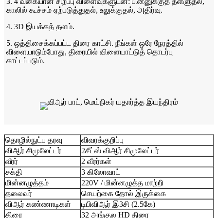
3. 4 வகையான சிறப்பு விளைவுகளுடன்: பின்னுக்குத் தள்ளுதல்,
காலில் கூச்சம் ஏற்படுத்துதல், உலுக்குதல், அதிர்வு.
4. 3D இயக்கத் தளம்.
5. ஒத்திசைக்கப்பட்ட திரை காட்சி. நீங்கள் ஒரே நேரத்தில்
விளையாடும்போது, ​​திரையில் விளையாட்டுத் தொடர்பு
காட்டப்படும்.
தொழில்நுட்ப தரவு
விவரக்குறிப்பு
விஆர் சிமுலேட்டர்
2சீட்ஸ் விஆர் சிமுலேட்டர்
வீரர்
2 வீரர்கள்
சக்தி
3 கிலோவாட்
மின்னழுத்தம்
220V / மின்னழுத்த மாற்றி
தலைவர்
செயற்கை தோல் இருக்கை
விஆர் கண்ணாடிகள்
டிபிவிஆர் இ3சி (2.5கே)
திரை
32 அங்குல HD திரை