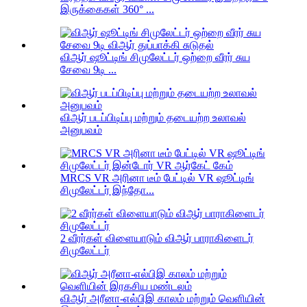
இருக்கைகள் 360° ...
விஆர் ஷூட்டிங் சிமுலேட்டர் ஒற்றை வீரர் சுய
சேவை 9டி ...
விஆர் படப்பிடிப்பு மற்றும் தடையற்ற உலாவல்
அனுபவம்
MRCS VR அரினா டீம் பேட்டில் VR ஷூட்டிங்
சிமுலேட்டர் இந்தோ...
2 வீரர்கள் விளையாடும் விஆர் பாராகிளைடர்
சிமுலேட்டர்
விஆர் அரீனா-எல்பிஇ காலம் மற்றும் வெளியின்