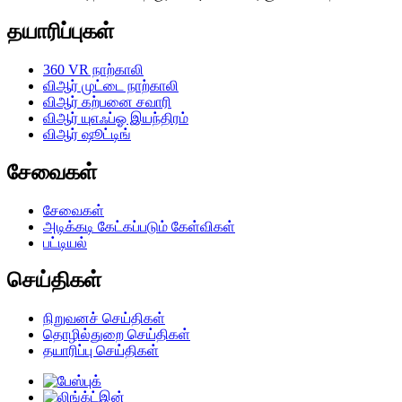
தயாரிப்புகள்
360 VR நாற்காலி
விஆர் முட்டை நாற்காலி
விஆர் கற்பனை சவாரி
விஆர் யுஎஃப்ஓ இயந்திரம்
விஆர் ஷூட்டிங்
சேவைகள்
சேவைகள்
அடிக்கடி கேட்கப்படும் கேள்விகள்
பட்டியல்
செய்திகள்
நிறுவனச் செய்திகள்
தொழில்துறை செய்திகள்
தயாரிப்பு செய்திகள்