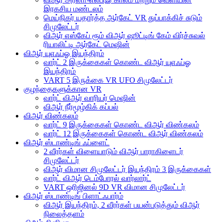
இரகசிய மண்டலம்
மெய்நிகர் யதார்த்த ஆர்கேட் VR துப்பாக்கிச் சுடும்
சிமுலேட்டர்
விஆர் எஸ்கேப் ரூம் விஆர் ஷூட்டிங் கேம் விர்ச்சுவல்
ரியாலிட்டி ஆர்கேட் மெஷின்
விஆர் யுஎஃப்ஓ இயந்திரம்
வார்ட் 2 இருக்கைகள் கொண்ட விஆர் யுஎஃப்ஓ
இயந்திரம்
VART 5 இருக்கை VR UFO சிமுலேட்டர்
குழந்தைகளுக்கான VR
வார்ட் விஆர் வாரியர் மெஷின்
விஆர் நீர்மூழ்கிக் கப்பல்
விஆர் விண்கலம்
வார்ட் 9 இருக்கைகள் கொண்ட விஆர் விண்கலம்
வார்ட் 12 இருக்கைகள் கொண்ட விஆர் விண்கலம்
விஆர் ஸ்டாண்டிங் ஃப்ளைட்
2 வீரர்கள் விளையாடும் விஆர் பாராகிளைடர்
சிமுலேட்டர்
விஆர் விமான சிமுலேட்டர் இயந்திரம் 3 இருக்கைகள்
வார்ட் விஆர் டெம்போரல் வார்லார்ட்
VART ஒரிஜினல் 9D VR விமான சிமுலேட்டர்
விஆர் ஸ்டாண்டிங் பிளாட்ஃபார்ம்
விஆர் இயந்திரம், 2 வீரர்கள் பயன்படுத்தும் விஆர்
நிலைத்தளம்