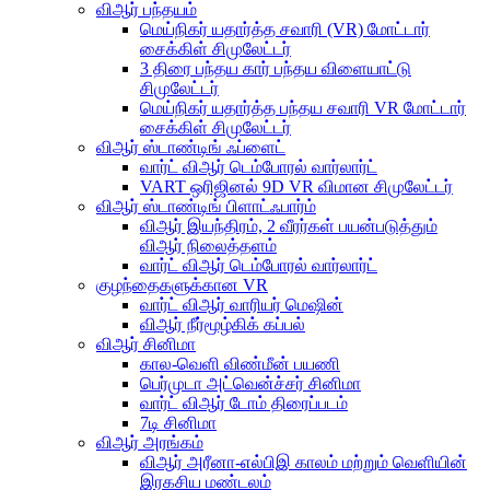
விஆர் பந்தயம்
மெய்நிகர் யதார்த்த சவாரி (VR) மோட்டார்
சைக்கிள் சிமுலேட்டர்
3 திரை பந்தய கார் பந்தய விளையாட்டு
சிமுலேட்டர்
மெய்நிகர் யதார்த்த பந்தய சவாரி VR மோட்டார்
சைக்கிள் சிமுலேட்டர்
விஆர் ஸ்டாண்டிங் ஃப்ளைட்
வார்ட் விஆர் டெம்போரல் வார்லார்ட்
VART ஒரிஜினல் 9D VR விமான சிமுலேட்டர்
விஆர் ஸ்டாண்டிங் பிளாட்ஃபார்ம்
விஆர் இயந்திரம், 2 வீரர்கள் பயன்படுத்தும்
விஆர் நிலைத்தளம்
வார்ட் விஆர் டெம்போரல் வார்லார்ட்
குழந்தைகளுக்கான VR
வார்ட் விஆர் வாரியர் மெஷின்
விஆர் நீர்மூழ்கிக் கப்பல்
விஆர் சினிமா
கால-வெளி விண்மீன் பயணி
பெர்முடா அட்வென்ச்சர் சினிமா
வார்ட் விஆர் டோம் திரைப்படம்
7டி சினிமா
விஆர் அரங்கம்
விஆர் அரீனா-எல்பிஇ காலம் மற்றும் வெளியின்
இரகசிய மண்டலம்