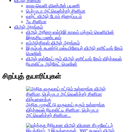
விஆர் சினிமா
கால-வெளி விண்மீன் பயணி
பெர்முடா அட்வென்ச்சர் சினிமா
வார்ட் விஆர் டோம் திரைப்படம்
7டி சினிமா
விஆர் அரங்கம்
விஆர் அரீனா-எல்பிஇ காலம் மற்றும் வெளியின்
இரகசிய மண்டலம்
எம்ஆர்சிஎஸ் விஆர் அரங்கம்
இரும்புக் கூண்டு மல்டிபிளேயர் விஆர் ஷூட்டிங் கேம்
மெஷின்
விஆர் எஸ்கேப் ரூம் விஆர் ஷூட்டிங் கேம் விர்ச்சுவல்
ரியாலிட்டி ஆர்கேட் மெஷின்
சிறப்புத் தயாரிப்புகள்
அதிக முதலீட்டு வருவாய் தரும் உள்ளரங்க
விர்ச்சுவல் ரியாலிட்டி சினிமா, பெர்முடா
அட்வென்ச்சர் சினிமா...