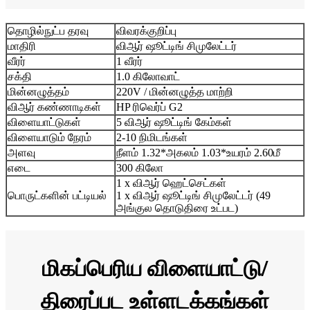
தொழில்நுட்ப தரவு
விவரக்குறிப்பு
மாதிரி
விஆர் ஷூட்டிங் சிமுலேட்டர்
வீரர்
1 வீரர்
சக்தி
1.0 கிலோவாட்
மின்னழுத்தம்
220V / மின்னழுத்த மாற்றி
விஆர் கண்ணாடிகள்
HP ரிவெர்ப் G2
விளையாட்டுகள்
5 விஆர் ஷூட்டிங் கேம்கள்
விளையாடும் நேரம்
2-10 நிமிடங்கள்
அளவு
நீளம் 1.32*அகலம் 1.03*உயரம் 2.60மீ
எடை
300 கிலோ
1 x விஆர் ஹெட்செட்கள்
பொருட்களின் பட்டியல்
1 x விஆர் ஷூட்டிங் சிமுலேட்டர் (49
அங்குல தொடுதிரை உட்பட)
மிகப்பெரிய விளையாட்டு/
திரைப்பட உள்ளடக்கங்கள்