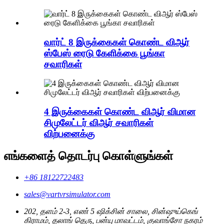
வார்ட் 8 இருக்கைகள் கொண்ட விஆர்
ஸ்பேஸ் ரைடு கேளிக்கை பூங்கா
சவாரிகள்
4 இருக்கைகள் கொண்ட விஆர் விமான
சிமுலேட்டர் விஆர் சவாரிகள்
விற்பனைக்கு
எங்களைத் தொடர்பு கொள்ளுங்கள்
+86 18122722483
sales@vartvrsimulator.com
202, தளம் 2-3, எண் 5 ஷிக்சின் சாலை, சின்ஷுய்கெங்
கிராமம், தலாங் தெரு, பன்யு மாவட்டம், குவாங்சோ நகரம்