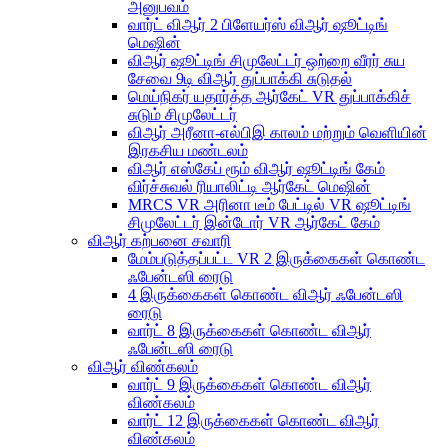
அனுபவம்
வார்ட் விஆர் 2 பிளேயர்ஸ் விஆர் ஷூட்டிங்
மெஷின்
விஆர் ஷூட்டிங் சிமுலேட்டர் ஒற்றை வீரர் சுய
சேவை 9டி விஆர் துப்பாக்கி சுடுதல்
மெய்நிகர் யதார்த்த ஆர்கேட் VR துப்பாக்கிச்
சுடும் சிமுலேட்டர்
விஆர் அரீனா-எல்பிஇ காலம் மற்றும் வெளியின்
இரகசிய மண்டலம்
விஆர் எஸ்கேப் ரூம் விஆர் ஷூட்டிங் கேம்
விர்ச்சுவல் ரியாலிட்டி ஆர்கேட் மெஷின்
MRCS VR அரினா டீம் பேட்டில் VR ஷூட்டிங்
சிமுலேட்டர் இன்டோர் VR ஆர்கேட் கேம்
விஆர் கற்பனை சவாரி
மேம்படுத்தப்பட்ட VR 2 இருக்கைகள் கொண்ட
ஃபேன்டஸி ரைடு
4 இருக்கைகள் கொண்ட விஆர் ஃபேன்டஸி
ரைடு
வார்ட் 8 இருக்கைகள் கொண்ட விஆர்
ஃபேன்டஸி ரைடு
விஆர் விண்கலம்
வார்ட் 9 இருக்கைகள் கொண்ட விஆர்
விண்கலம்
வார்ட் 12 இருக்கைகள் கொண்ட விஆர்
விண்கலம்