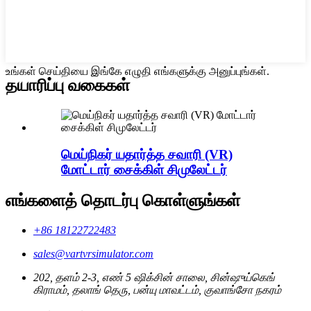
உங்கள் செய்தியை இங்கே எழுதி எங்களுக்கு அனுப்புங்கள்.
தயாரிப்பு வகைகள்
மெய்நிகர் யதார்த்த சவாரி (VR)
மோட்டார் சைக்கிள் சிமுலேட்டர்
எங்களைத் தொடர்பு கொள்ளுங்கள்
+86 18122722483
sales@vartvrsimulator.com
202, தளம் 2-3, எண் 5 ஷிக்சின் சாலை, சின்ஷுய்கெங்
கிராமம், தலாங் தெரு, பன்யு மாவட்டம், குவாங்சோ நகரம்