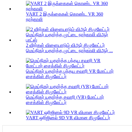
VART 2 இருக்கைகள் கொண்ட VR 360
நாற்காலி
2 வீரர்கள் விளையாடும் விஆர் சிமுலேட்டர்
மெய்நிகர் யதார்த்த முட்டை நாற்காலி விஆர் ...
மெய்நிகர் யதார்த்த பந்தய சவாரி VR மோட்டார்
சைக்கிள் சிமுலேட்டர்
மெய்நிகர் யதார்த்த சவாரி (VR) மோட்டார்
சைக்கிள் சிமுலேட்டர்
VART ஒரிஜினல் 9D VR விமான சிமுலேட்டர்