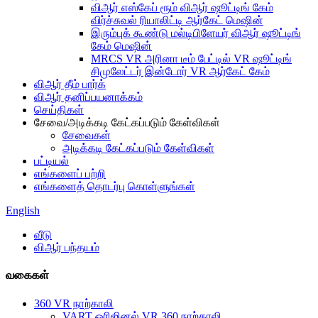
விஆர் எஸ்கேப் ரூம் விஆர் ஷூட்டிங் கேம்
விர்ச்சுவல் ரியாலிட்டி ஆர்கேட் மெஷின்
இரும்புக் கூண்டு மல்டிபிளேயர் விஆர் ஷூட்டிங்
கேம் மெஷின்
MRCS VR அரினா டீம் பேட்டில் VR ஷூட்டிங்
சிமுலேட்டர் இன்டோர் VR ஆர்கேட் கேம்
விஆர் தீம் பார்க்
விஆர் தனிப்பயனாக்கம்
செய்திகள்
சேவை/அடிக்கடி கேட்கப்படும் கேள்விகள்
சேவைகள்
அடிக்கடி கேட்கப்படும் கேள்விகள்
பட்டியல்
எங்களைப் பற்றி
எங்களைத் தொடர்பு கொள்ளுங்கள்
English
வீடு
விஆர் பந்தயம்
வகைகள்
360 VR நாற்காலி
VART ஒரிஜினல் VR 360 நாற்காலி