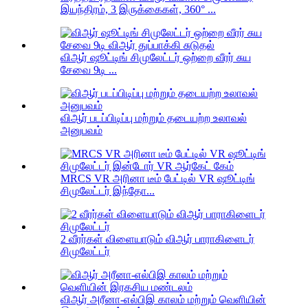
இயந்திரம், 3 இருக்கைகள், 360° ...
விஆர் ஷூட்டிங் சிமுலேட்டர் ஒற்றை வீரர் சுய
சேவை 9டி ...
விஆர் படப்பிடிப்பு மற்றும் தடையற்ற உலாவல்
அனுபவம்
MRCS VR அரினா டீம் பேட்டில் VR ஷூட்டிங்
சிமுலேட்டர் இந்தோ...
2 வீரர்கள் விளையாடும் விஆர் பாராகிளைடர்
சிமுலேட்டர்
விஆர் அரீனா-எல்பிஇ காலம் மற்றும் வெளியின்