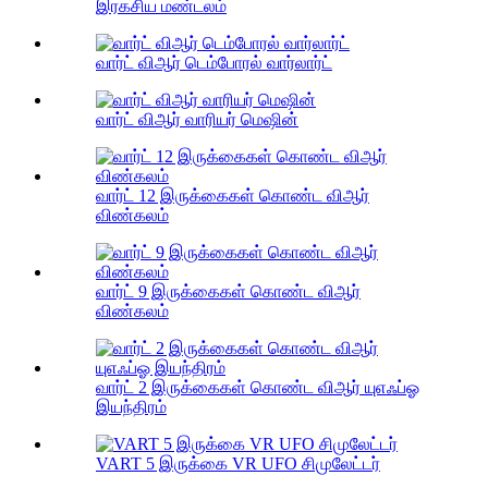
இரகசிய மண்டலம்
வார்ட் விஆர் டெம்போரல் வார்லார்ட்
வார்ட் விஆர் வாரியர் மெஷின்
வார்ட் 12 இருக்கைகள் கொண்ட விஆர்
விண்கலம்
வார்ட் 9 இருக்கைகள் கொண்ட விஆர்
விண்கலம்
வார்ட் 2 இருக்கைகள் கொண்ட விஆர் யுஎஃப்ஓ
இயந்திரம்
VART 5 இருக்கை VR UFO சிமுலேட்டர்