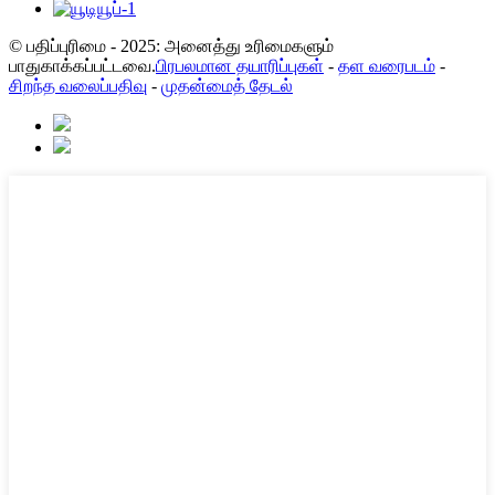
© பதிப்புரிமை - 2025: அனைத்து உரிமைகளும்
பாதுகாக்கப்பட்டவை.
பிரபலமான தயாரிப்புகள்
-
தள வரைபடம்
-
சிறந்த வலைப்பதிவு
-
முதன்மைத் தேடல்