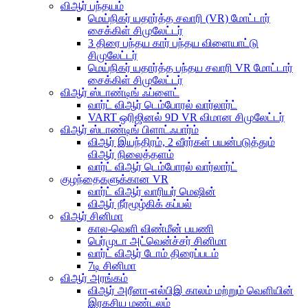
விஆர் பந்தயம்
மெய்நிகர் யதார்த்த சவாரி (VR) மோட்டார்
சைக்கிள் சிமுலேட்டர்
3 திரை பந்தய கார் பந்தய விளையாட்டு
சிமுலேட்டர்
மெய்நிகர் யதார்த்த பந்தய சவாரி VR மோட்டார்
சைக்கிள் சிமுலேட்டர்
விஆர் ஸ்டாண்டிங் ஃப்ளைட்
வார்ட் விஆர் டெம்போரல் வார்லார்ட்
VART ஒரிஜினல் 9D VR விமான சிமுலேட்டர்
விஆர் ஸ்டாண்டிங் பிளாட்ஃபார்ம்
விஆர் இயந்திரம், 2 வீரர்கள் பயன்படுத்தும்
விஆர் நிலைத்தளம்
வார்ட் விஆர் டெம்போரல் வார்லார்ட்
குழந்தைகளுக்கான VR
வார்ட் விஆர் வாரியர் மெஷின்
விஆர் நீர்மூழ்கிக் கப்பல்
விஆர் சினிமா
கால-வெளி விண்மீன் பயணி
பெர்முடா அட்வென்ச்சர் சினிமா
வார்ட் விஆர் டோம் திரைப்படம்
7டி சினிமா
விஆர் அரங்கம்
விஆர் அரீனா-எல்பிஇ காலம் மற்றும் வெளியின்
இரகசிய மண்டலம்