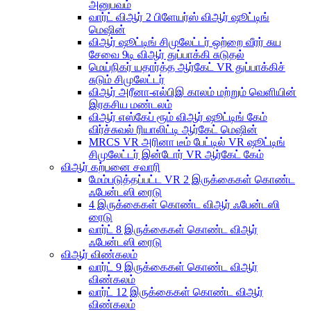
அனுபவம்
வார்ட் விஆர் 2 பிளேயர்ஸ் விஆர் ஷூட்டிங்
மெஷின்
விஆர் ஷூட்டிங் சிமுலேட்டர் ஒற்றை வீரர் சுய
சேவை 9டி விஆர் துப்பாக்கி சுடுதல்
மெய்நிகர் யதார்த்த ஆர்கேட் VR துப்பாக்கிச்
சுடும் சிமுலேட்டர்
விஆர் அரீனா-எல்பிஇ காலம் மற்றும் வெளியின்
இரகசிய மண்டலம்
விஆர் எஸ்கேப் ரூம் விஆர் ஷூட்டிங் கேம்
விர்ச்சுவல் ரியாலிட்டி ஆர்கேட் மெஷின்
MRCS VR அரினா டீம் பேட்டில் VR ஷூட்டிங்
சிமுலேட்டர் இன்டோர் VR ஆர்கேட் கேம்
விஆர் கற்பனை சவாரி
மேம்படுத்தப்பட்ட VR 2 இருக்கைகள் கொண்ட
ஃபேன்டஸி ரைடு
4 இருக்கைகள் கொண்ட விஆர் ஃபேன்டஸி
ரைடு
வார்ட் 8 இருக்கைகள் கொண்ட விஆர்
ஃபேன்டஸி ரைடு
விஆர் விண்கலம்
வார்ட் 9 இருக்கைகள் கொண்ட விஆர்
விண்கலம்
வார்ட் 12 இருக்கைகள் கொண்ட விஆர்
விண்கலம்