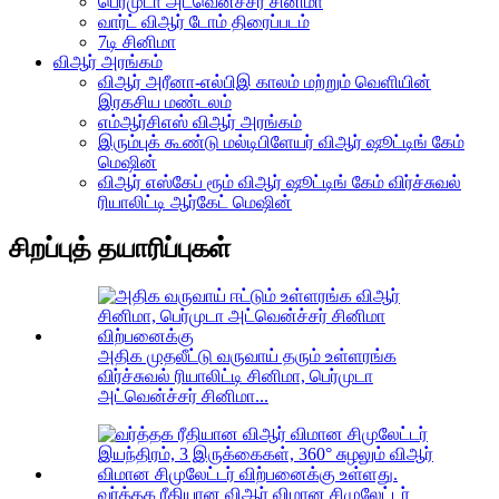
பெர்முடா அட்வென்ச்சர் சினிமா
வார்ட் விஆர் டோம் திரைப்படம்
7டி சினிமா
விஆர் அரங்கம்
விஆர் அரீனா-எல்பிஇ காலம் மற்றும் வெளியின்
இரகசிய மண்டலம்
எம்ஆர்சிஎஸ் விஆர் அரங்கம்
இரும்புக் கூண்டு மல்டிபிளேயர் விஆர் ஷூட்டிங் கேம்
மெஷின்
விஆர் எஸ்கேப் ரூம் விஆர் ஷூட்டிங் கேம் விர்ச்சுவல்
ரியாலிட்டி ஆர்கேட் மெஷின்
சிறப்புத் தயாரிப்புகள்
அதிக முதலீட்டு வருவாய் தரும் உள்ளரங்க
விர்ச்சுவல் ரியாலிட்டி சினிமா, பெர்முடா
அட்வென்ச்சர் சினிமா...
வர்த்தக ரீதியான விஆர் விமான சிமுலேட்டர்