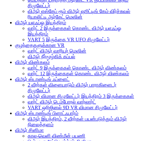
சிமுலேட்டர்
விஆர் எஸ்கேப் ரூம் விஆர் ஷூட்டிங் கேம் விர்ச்சுவல்
ரியாலிட்டி ஆர்கேட் மெஷின்
விஆர் யுஎஃப்ஓ இயந்திரம்
வார்ட் 2 இருக்கைகள் கொண்ட விஆர் யுஎஃப்ஓ
இயந்திரம்
VART 5 இருக்கை VR UFO சிமுலேட்டர்
குழந்தைகளுக்கான VR
வார்ட் விஆர் வாரியர் மெஷின்
விஆர் நீர்மூழ்கிக் கப்பல்
விஆர் விண்கலம்
வார்ட் 9 இருக்கைகள் கொண்ட விஆர் விண்கலம்
வார்ட் 12 இருக்கைகள் கொண்ட விஆர் விண்கலம்
விஆர் ஸ்டாண்டிங் ஃப்ளைட்
2 வீரர்கள் விளையாடும் விஆர் பாராகிளைடர்
சிமுலேட்டர்
விஆர் விமான சிமுலேட்டர் இயந்திரம் 3 இருக்கைகள்
வார்ட் விஆர் டெம்போரல் வார்லார்ட்
VART ஒரிஜினல் 9D VR விமான சிமுலேட்டர்
விஆர் ஸ்டாண்டிங் பிளாட்ஃபார்ம்
விஆர் இயந்திரம், 2 வீரர்கள் பயன்படுத்தும் விஆர்
நிலைத்தளம்
விஆர் சினிமா
கால-வெளி விண்மீன் பயணி