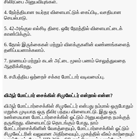
சிலிர்ப்பை அனுபவியுங்கள்.
4. நேர்த்தியான உயர்தர விளையாட்டுக் கைப்பிடி, வசதியான
செயல்பாடு.
5. 42-அங்குல எல்சிடி திரை. ஒரே நேரத்தில் விளையாட்டைக்
காண்பிக்கும்.
6. தோல் இருக்கைகள் மற்றும் விளக்குகளின் வண்ணங்களைத்
தனிப்பயனாக்கலாம்.
7. நாணயம் மற்றும் கடன் அட்டை மூலம் பணம் செலுத்துவதை
ஆதரிக்கிறது.
8. சமீபத்திய ஒற்றைச் சக்கர மோட்டார் வடிவமைப்பு.
விஆர் மோட்டார் சைக்கிள் சிமுலேட்டர் என்றால் என்ன?
விஆர் மோட்டார்சைக்கிள் சிமுலேட்டர் என்பது நம்மால் ஒருபோதும்
மறுக்க முடியாத ஒரு தீவிர பந்தய விளையாட்டு. இது ஒரு
உண்மையான மோட்டார்சைக்கிள் ஓட்டும் அனுபவத்தை நமக்குத்
தருகிறது. விளையாட்டு தொடங்கும் போது, ​​நாம்
மோட்டார்சைக்கிளின் வேகத்தையும், மோட்டார்சைக்கிள் ஓட்டும்
சிமுலேட்டரின் வலுவான அதிர்வையும், முகத்தில் வீசும் காற்றையும்