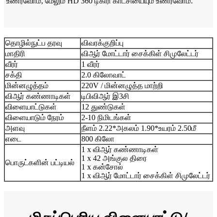
உணர்வோம், மேலும் HD 360 டிகிரி காட்சியையும் உணர்வோம்.
தொழில்நுட்ப தரவு
விவரக்குறிப்பு
மாதிரி
விஆர் மோட்டார் சைக்கிள் சிமுலேட்டர்
வீரர்
1 வீரர்
சக்தி
2.0 கிலோவாட்
மின்னழுத்தம்
220V / மின்னழுத்த மாற்றி
விஆர் கண்ணாடிகள்
டிபிவிஆர் இ3சி
விளையாட்டுகள்
12 துண்டுகள்
விளையாடும் நேரம்
2-10 நிமிடங்கள்
அளவு
நீளம் 2.22*அகலம் 1.90*உயரம் 2.50மீ
எடை
800 கிலோ
1 x விஆர் கண்ணாடிகள்
1 x 42 அங்குல திரை
பொருட்களின் பட்டியல்
1 x கன்சோல்
1 x விஆர் மோட்டார் சைக்கிள் சிமுலேட்டர்