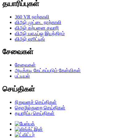
தயாரிப்புகள்
360 VR நாற்காலி
விஆர் முட்டை நாற்காலி
விஆர் கற்பனை சவாரி
விஆர் யுஎஃப்ஓ இயந்திரம்
விஆர் ஷூட்டிங்
சேவைகள்
சேவைகள்
அடிக்கடி கேட்கப்படும் கேள்விகள்
பட்டியல்
செய்திகள்
நிறுவனச் செய்திகள்
தொழில்துறை செய்திகள்
தயாரிப்பு செய்திகள்