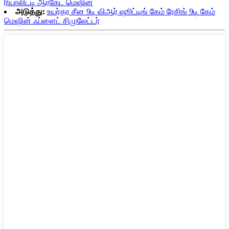
ரியாலிட்டி ஆர்கேட் மெஷின்
அடுத்து:
உயர்தர சீன 9டி விஆர் ஷூட்டிங் கேம் ரேசிங் 9டி கேம்
மெஷின் ஃப்ளைட் சிமுலேட்டர்