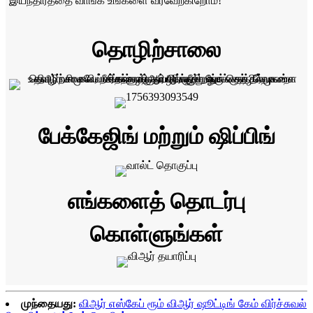
இயந்திரத்தை வாங்க உங்களை வரவேற்கிறோம்!
தொழிற்சாலை
பேக்கேஜிங் மற்றும் ஷிப்பிங்
எங்களைத் தொடர்பு
கொள்ளுங்கள்
முந்தையது:
விஆர் எஸ்கேப் ரூம் விஆர் ஷூட்டிங் கேம் விர்ச்சுவல்