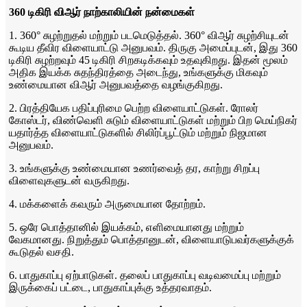
360 டிகிரி விஆர் நாற்காலியின் நன்மைகள்
1. 360° சுழற்றுதல் மற்றும் படமெடுத்தல். 360° விஆர் சுழற்சியுடன்
கூடிய தீவிர விளையாட்டு அனுபவம். திருகு அமைப்புடன், இது 360
டிகிரி சுழற்றவும் 45 டிகிரி சிறகடிக்கவும் உதவுகிறது. இதன் மூலம்
அதிக இயக்க சுதந்திரத்தை அடைந்து, உங்களுக்கு மிகவும்
உண்மையான விஆர் அனுபவத்தை வழங்குகிறது.
2. பிரத்தியேக பதிப்புரிமை பெற்ற விளையாட்டுகள். ரோலர்
கோஸ்டர், விண்வெளி சுடும் விளையாட்டுகள் மற்றும் பிற மெய்நிகர்
யதார்த்த விளையாட்டுகளில் சிலிர்ப்பூட்டும் மற்றும் நிஜமான
அனுபவம்.
3. உங்களுக்கு உண்மையான உணர்வைத் தர, காற்று சிறப்பு
விளைவுகளுடன் வருகிறது.
4. மக்களைக் கவரும் அருமையான தோற்றம்.
5. ஒரே பொத்தானில் இயக்கம், எளிமையானது மற்றும்
வேகமானது. நிறுத்தும் பொத்தானுடன், விளையாடுபவர்களுக்குக்
கூடுதல் வசதி.
6. பாதுகாப்பு ஏற்பாடுகள். தலைப் பாதுகாப்பு வடிவமைப்பு மற்றும்
இருக்கைப் பட்டை, பாதுகாப்புக்கு உத்தரவாதம்.