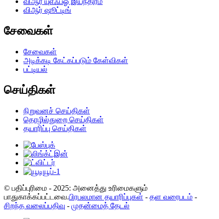
விஆர் யுஎஃப்ஓ இயந்திரம்
விஆர் ஷூட்டிங்
சேவைகள்
சேவைகள்
அடிக்கடி கேட்கப்படும் கேள்விகள்
பட்டியல்
செய்திகள்
நிறுவனச் செய்திகள்
தொழில்துறை செய்திகள்
தயாரிப்பு செய்திகள்
© பதிப்புரிமை - 2025: அனைத்து உரிமைகளும்
பாதுகாக்கப்பட்டவை.
பிரபலமான தயாரிப்புகள்
-
தள வரைபடம்
-
சிறந்த வலைப்பதிவு
-
முதன்மைத் தேடல்