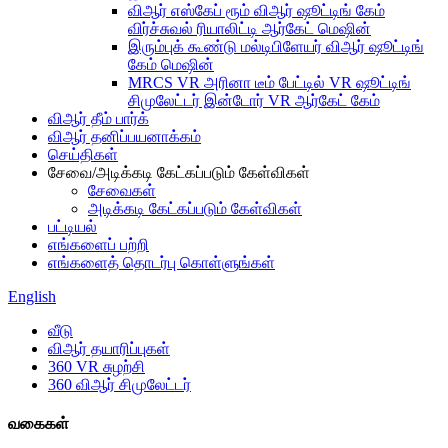
விஆர் எஸ்கேப் ரூம் விஆர் ஷூட்டிங் கேம்
விர்ச்சுவல் ரியாலிட்டி ஆர்கேட் மெஷின்
இரும்புக் கூண்டு மல்டிபிளேயர் விஆர் ஷூட்டிங்
கேம் மெஷின்
MRCS VR அரினா டீம் பேட்டில் VR ஷூட்டிங்
சிமுலேட்டர் இன்டோர் VR ஆர்கேட் கேம்
விஆர் தீம் பார்க்
விஆர் தனிப்பயனாக்கம்
செய்திகள்
சேவை/அடிக்கடி கேட்கப்படும் கேள்விகள்
சேவைகள்
அடிக்கடி கேட்கப்படும் கேள்விகள்
பட்டியல்
எங்களைப் பற்றி
எங்களைத் தொடர்பு கொள்ளுங்கள்
English
வீடு
விஆர் தயாரிப்புகள்
360 VR சுழற்சி
360 விஆர் சிமுலேட்டர்
வகைகள்