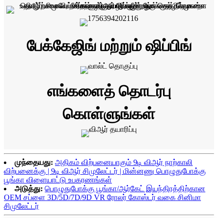
பேக்கேஜிங் மற்றும் ஷிப்பிங்
எங்களைத் தொடர்பு
கொள்ளுங்கள்
முந்தையது:
அதிகம் விற்பனையாகும் 9டி விஆர் நாற்காலி
விற்பனைக்கு | 9டி விஆர் சிமுலேட்டர் | மின்னணு பொழுதுபோக்கு
பூங்கா விளையாட்டு உபகரணங்கள்
அடுத்து:
பொழுதுபோக்கு பூங்கா/ஆர்கேட் இயந்திரத்திற்கான
OEM சப்ளை 3D/5D/7D/9D VR ரோலர் கோஸ்டர் வகை சினிமா
சிமுலேட்டர்