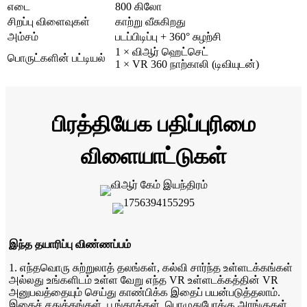
எடை
800 கிலோ
சிறப்பு விளைவுகள்
காற்று வீசுகிறது
அம்சம்
படப்பிடிப்பு + 360° சுழற்சி
1 × விஆர் ஹெட்செட்
பொருட்களின் பட்டியல்
1 × VR 360 நாற்காலி (டிவியுடன்)
பிரத்தியேக பதிப்புரிமை
விளையாட்டுகள்
இந்த தயாரிப்பு விண்ணப்பம்
1. எந்தவொரு சுற்றுலாத் தலங்கள், கல்வி சார்ந்த உள்ளடக்கங்கள்
அல்லது உங்களிடம் உள்ள வேறு எந்த VR உள்ளடக்கத்தின் VR
அனுபவத்தையும் செய்து காண்பிக்க இதைப் பயன்படுத்தலாம்.
இதைச் சதுக்கங்கள், பூங்காக்கள், பொழுதுபோக்கு அரங்குகள்,