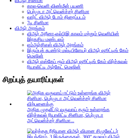
விஆர் சினிமா
கால-வெளி விண்மீன் பயணி
பெர்முடா அட்வென்ச்சர் சினிமா
வார்ட் விஆர் டோம் திரைப்படம்
7டி சினிமா
விஆர் அரங்கம்
விஆர் அரீனா-எல்பிஇ காலம் மற்றும் வெளியின்
இரகசிய மண்டலம்
எம்ஆர்சிஎஸ் விஆர் அரங்கம்
இரும்புக் கூண்டு மல்டிபிளேயர் விஆர் ஷூட்டிங் கேம்
மெஷின்
விஆர் எஸ்கேப் ரூம் விஆர் ஷூட்டிங் கேம் விர்ச்சுவல்
ரியாலிட்டி ஆர்கேட் மெஷின்
சிறப்புத் தயாரிப்புகள்
அதிக முதலீட்டு வருவாய் தரும் உள்ளரங்க
விர்ச்சுவல் ரியாலிட்டி சினிமா, பெர்முடா
அட்வென்ச்சர் சினிமா...