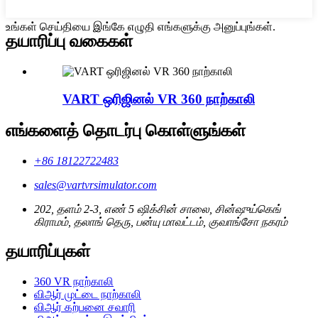
உங்கள் செய்தியை இங்கே எழுதி எங்களுக்கு அனுப்புங்கள்.
தயாரிப்பு வகைகள்
VART ஒரிஜினல் VR 360 நாற்காலி
எங்களைத் தொடர்பு கொள்ளுங்கள்
+86 18122722483
sales@vartvrsimulator.com
202, தளம் 2-3, எண் 5 ஷிக்சின் சாலை, சின்ஷுய்கெங்
கிராமம், தலாங் தெரு, பன்யு மாவட்டம், குவாங்சோ நகரம்
தயாரிப்புகள்
360 VR நாற்காலி
விஆர் முட்டை நாற்காலி
விஆர் கற்பனை சவாரி