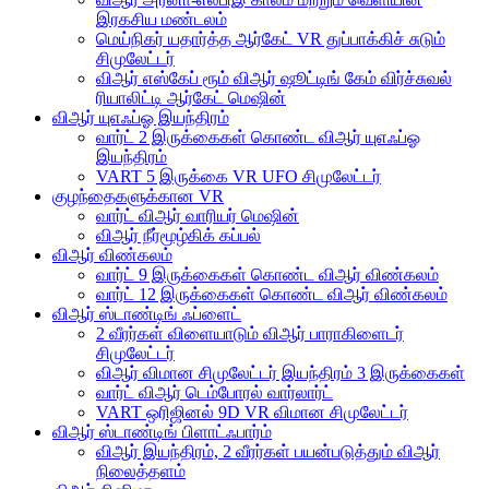
இரகசிய மண்டலம்
மெய்நிகர் யதார்த்த ஆர்கேட் VR துப்பாக்கிச் சுடும்
சிமுலேட்டர்
விஆர் எஸ்கேப் ரூம் விஆர் ஷூட்டிங் கேம் விர்ச்சுவல்
ரியாலிட்டி ஆர்கேட் மெஷின்
விஆர் யுஎஃப்ஓ இயந்திரம்
வார்ட் 2 இருக்கைகள் கொண்ட விஆர் யுஎஃப்ஓ
இயந்திரம்
VART 5 இருக்கை VR UFO சிமுலேட்டர்
குழந்தைகளுக்கான VR
வார்ட் விஆர் வாரியர் மெஷின்
விஆர் நீர்மூழ்கிக் கப்பல்
விஆர் விண்கலம்
வார்ட் 9 இருக்கைகள் கொண்ட விஆர் விண்கலம்
வார்ட் 12 இருக்கைகள் கொண்ட விஆர் விண்கலம்
விஆர் ஸ்டாண்டிங் ஃப்ளைட்
2 வீரர்கள் விளையாடும் விஆர் பாராகிளைடர்
சிமுலேட்டர்
விஆர் விமான சிமுலேட்டர் இயந்திரம் 3 இருக்கைகள்
வார்ட் விஆர் டெம்போரல் வார்லார்ட்
VART ஒரிஜினல் 9D VR விமான சிமுலேட்டர்
விஆர் ஸ்டாண்டிங் பிளாட்ஃபார்ம்
விஆர் இயந்திரம், 2 வீரர்கள் பயன்படுத்தும் விஆர்
நிலைத்தளம்