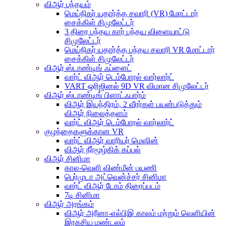
விஆர் பந்தயம்
மெய்நிகர் யதார்த்த சவாரி (VR) மோட்டார்
சைக்கிள் சிமுலேட்டர்
3 திரை பந்தய கார் பந்தய விளையாட்டு
சிமுலேட்டர்
மெய்நிகர் யதார்த்த பந்தய சவாரி VR மோட்டார்
சைக்கிள் சிமுலேட்டர்
விஆர் ஸ்டாண்டிங் ஃப்ளைட்
வார்ட் விஆர் டெம்போரல் வார்லார்ட்
VART ஒரிஜினல் 9D VR விமான சிமுலேட்டர்
விஆர் ஸ்டாண்டிங் பிளாட்ஃபார்ம்
விஆர் இயந்திரம், 2 வீரர்கள் பயன்படுத்தும்
விஆர் நிலைத்தளம்
வார்ட் விஆர் டெம்போரல் வார்லார்ட்
குழந்தைகளுக்கான VR
வார்ட் விஆர் வாரியர் மெஷின்
விஆர் நீர்மூழ்கிக் கப்பல்
விஆர் சினிமா
கால-வெளி விண்மீன் பயணி
பெர்முடா அட்வென்ச்சர் சினிமா
வார்ட் விஆர் டோம் திரைப்படம்
7டி சினிமா
விஆர் அரங்கம்
விஆர் அரீனா-எல்பிஇ காலம் மற்றும் வெளியின்
இரகசிய மண்டலம்