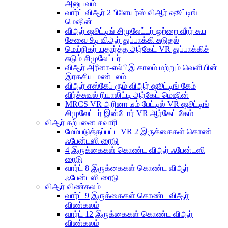
அனுபவம்
வார்ட் விஆர் 2 பிளேயர்ஸ் விஆர் ஷூட்டிங்
மெஷின்
விஆர் ஷூட்டிங் சிமுலேட்டர் ஒற்றை வீரர் சுய
சேவை 9டி விஆர் துப்பாக்கி சுடுதல்
மெய்நிகர் யதார்த்த ஆர்கேட் VR துப்பாக்கிச்
சுடும் சிமுலேட்டர்
விஆர் அரீனா-எல்பிஇ காலம் மற்றும் வெளியின்
இரகசிய மண்டலம்
விஆர் எஸ்கேப் ரூம் விஆர் ஷூட்டிங் கேம்
விர்ச்சுவல் ரியாலிட்டி ஆர்கேட் மெஷின்
MRCS VR அரினா டீம் பேட்டில் VR ஷூட்டிங்
சிமுலேட்டர் இன்டோர் VR ஆர்கேட் கேம்
விஆர் கற்பனை சவாரி
மேம்படுத்தப்பட்ட VR 2 இருக்கைகள் கொண்ட
ஃபேன்டஸி ரைடு
4 இருக்கைகள் கொண்ட விஆர் ஃபேன்டஸி
ரைடு
வார்ட் 8 இருக்கைகள் கொண்ட விஆர்
ஃபேன்டஸி ரைடு
விஆர் விண்கலம்
வார்ட் 9 இருக்கைகள் கொண்ட விஆர்
விண்கலம்
வார்ட் 12 இருக்கைகள் கொண்ட விஆர்
விண்கலம்