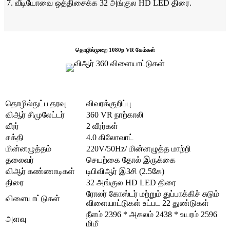
7. வீடியோவை ஒத்திசைக்க 32 அங்குல HD LED திரை.
தொழில்முறை 1080p VR கேம்கள்
தொழில்நுட்ப தரவு
விவரக்குறிப்பு
விஆர் சிமுலேட்டர்
360 VR நாற்காலி
வீரர்
2 வீரர்கள்
சக்தி
4.0 கிலோவாட்
மின்னழுத்தம்
220V/50Hz/ மின்னழுத்த மாற்றி
தலைவர்
செயற்கை தோல் இருக்கை
விஆர் கண்ணாடிகள்
டிபிவிஆர் இ3சி (2.5கே)
திரை
32 அங்குல HD LED திரை
ரோலர் கோஸ்டர் மற்றும் துப்பாக்கிச் சுடும்
விளையாட்டுகள்
விளையாட்டுகள் உட்பட 22 துண்டுகள்
நீளம் 2396 * அகலம் 2438 * உயரம் 2596
அளவு
மிமீ